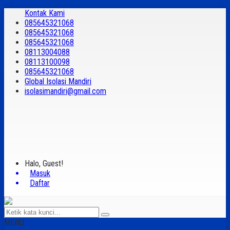
Kontak Kami
085645321068
085645321068
085645321068
08113004088
08113100098
085645321068
Global Isolasi Mandiri
isolasimandiri@gmail.com
Halo, Guest!
Masuk
Daftar
MENU