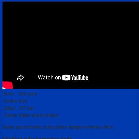
Berat
300 gram
Kondisi
Baru
Dilihat
237 kali
Diskusi
Belum ada komentar
Belum ada komentar, buka diskusi dengan komentar Anda.