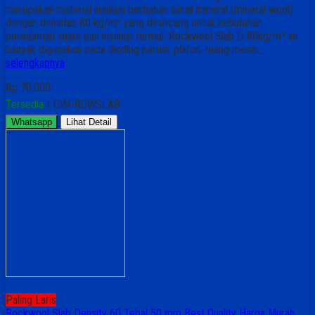
merupakan material insulasi berbahan serat mineral (mineral wool)
dengan densitas 80 kg/m³ yang dirancang untuk kebutuhan
peredaman suara dan insulasi termal. Rockwool Slab D 80kg/m³ ini
banyak digunakan pada dinding partisi, plafon, ruang mesin,…
selengkapnya
Rp 70.000
Tersedia
/ GIM-RCWSLAB
Whatsapp
Lihat Detail
Paling Laris
Rockwool Slab Density 60 Tebal 50 mm Best Quality Harga Murah