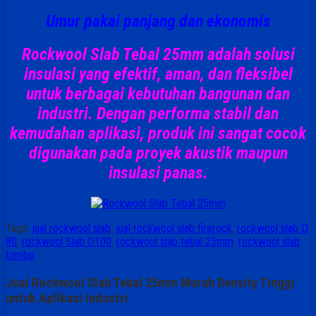
Umur pakai panjang
dan ekonomis
Rockwool Slab Tebal 25mm adalah solusi
insulasi yang efektif, aman, dan fleksibel
untuk berbagai kebutuhan bangunan dan
industri. Dengan performa stabil dan
kemudahan aplikasi, produk ini sangat cocok
digunakan pada proyek akustik maupun
insulasi panas.
Tags:
jual rockwool slab
,
jual rockwool slab firerock
,
rockwool slab D
80
,
rockwool Slab D100
,
rockwool slab tebal 25mm
,
rockwool slab
tombo
Jual Rockwool Slab Tebal 25mm Murah Density Tinggi
untuk Aplikasi Industri