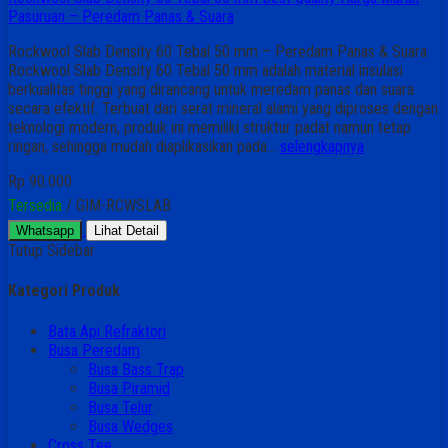
Pasuruan – Peredam Panas & Suara
Rockwool Slab Density 60 Tebal 50 mm – Peredam Panas & Suara
Rockwool Slab Density 60 Tebal 50 mm adalah material insulasi
berkualitas tinggi yang dirancang untuk meredam panas dan suara
secara efektif. Terbuat dari serat mineral alami yang diproses dengan
teknologi modern, produk ini memiliki struktur padat namun tetap
ringan, sehingga mudah diaplikasikan pada…
selengkapnya
Rp 90.000
Tersedia
/ GIM-RCWSLAB
Whatsapp
Lihat Detail
Tutup Sidebar
Kategori Produk
Bata Api Refraktori
Busa Peredam
Busa Bass Trap
Busa Piramid
Busa Telur
Busa Wedges
Cross Tee