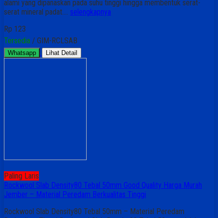
alami yang dipanaskan pada suhu tinggi hingga membentuk serat-
serat mineral padat….
selengkapnya
Rp 123
Tersedia
/ GIM-RCLSAB
Whatsapp
Lihat Detail
Paling Laris
Rockwool Slab Density80 Tebal 50mm Good Quality Harga Murah
Jember – Material Peredam Berkualitas Tinggi
Rockwool Slab Density80 Tebal 50mm – Material Peredam