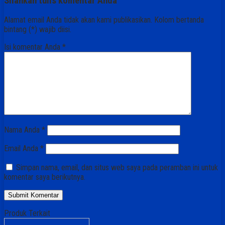
Silahkan tulis komentar Anda
Alamat email Anda tidak akan kami publikasikan. Kolom bertanda
bintang (*) wajib diisi.
Isi komentar Anda
*
Nama Anda
*
Email Anda
*
Simpan nama, email, dan situs web saya pada peramban ini untuk
komentar saya berikutnya.
Produk Terkait