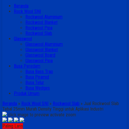
Beranda
Rock Wool SNI
Rockwool Aluminium
Rockwool Blanket
Rockwool Pipa
Rockwool Slab
Glasswool
Glasswool Aluminium
Glasswool Blanket
Glasswool Board
Glasswool Pipa
Busa Peredam
Busa Bass Trap
Busa Piramid
Busa Telur
Busa Wedges
Produk Umum
Beranda
»
Rock Wool SNI
»
Rockwool Slab
»
Jual Rockwool Slab
Tebal 25mm Murah Density Tinggi untuk Aplikasi Industri
click image to preview
activate zoom
Paling Laris