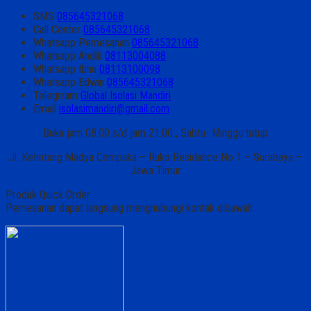
SMS
085645321068
Call Center
085645321068
Whatsapp
Pemesanan
085645321068
Whatsapp
Andik
08113004088
Whatsapp
Ibnu
08113100098
Whatsapp
Edwin
085645321068
Telegrram
Global Isolasi Mandiri
Email
isolasimandiri@gmail.com
Buka jam 08.00 s/d jam 21.00 , Sabtu- Minggu tutup
Jl. Ketintang Madya Cempaka – Ruko Residance No 1 – Surabaya –
Jawa Timur
Produk Quick Order
Pemesanan dapat langsung menghubungi kontak dibawah: