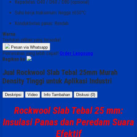
Kepadatan: D40 / D60 / D80 (opsional)
Suhu kerja maksimum: hingga ±650°C
Konduktivitas panas: Rendah
Warna
Tentukan pilihan yang tersedia!
Pesan via Whatsapp
Pemesanan yang lebih cepat!
Order Langsung
Bagikan ke
Jual Rockwool Slab Tebal 25mm Murah
Density Tinggi untuk Aplikasi Industri
Deskripsi
Video
Info Tambahan
Diskusi (0)
Rockwool Slab Tebal 25 mm:
Insulasi Panas dan Peredam Suara
Efektif