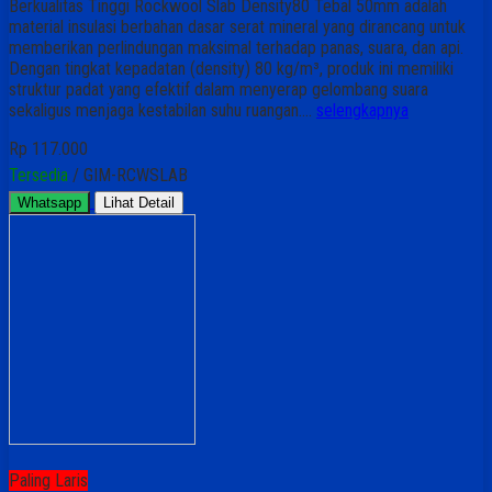
Berkualitas Tinggi Rockwool Slab Density80 Tebal 50mm adalah
material insulasi berbahan dasar serat mineral yang dirancang untuk
memberikan perlindungan maksimal terhadap panas, suara, dan api.
Dengan tingkat kepadatan (density) 80 kg/m³, produk ini memiliki
struktur padat yang efektif dalam menyerap gelombang suara
sekaligus menjaga kestabilan suhu ruangan….
selengkapnya
Rp 117.000
Tersedia
/ GIM-RCWSLAB
Whatsapp
Lihat Detail
Paling Laris