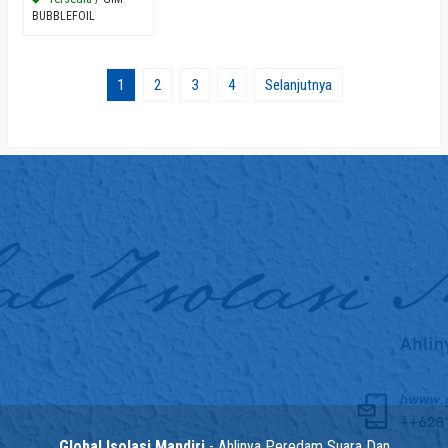
BUBBLEFOIL
1
2
3
4
Selanjutnya
Global Isolasi Mandiri
- Ahlinya Peredam Suara Dan