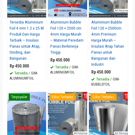
Tersedia Aluminium
Aluminium Bubble
Aluminium Bubble
Foil 4 mm 1.2 x 25 M
Foil 120 × 2500 cm
Foil 120 × 2500cm
Produk Dan Harga
4mm Harga Murah
4mm Premium
Terbaik – Insulasi
– Material Peredam
Harga Murah –
Panas untuk Atap,
Panas Berkinerja
Insulasi Atap Tahan
Dinding, dan
Tinggi
Panas untuk
Bangunan
Bangunan dan
Rp 450.000
Industri
Rp 450.000
Tersedia
/ GIM-
Rp 450.000
ALUMINIUMFOIL
Tersedia
/ GIM-
ALUMINIUMFOIL
Tersedia
/ GIM-
BUBBLEFOIL
Terpopuler
Edisi Terbatas
Edisi Terbatas