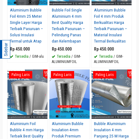
Aluminium Bubble
Bubble Foil Single
Aluminium Bubble
Foil 4mm 25 Meter
Aluminium 4 mm
Foil 4 mm Produk
Single Layer Harga
Best Quality Harga
Berkualitas Harga
Terbaik Pasuruan –
Terbaik Pasuruan –
Terbaik Pasuruan –
Solusi Insulasi
Pelindung Panas
Material Insulasi
Termal untuk Atap
dan Kelembapan
Termal Berkualitas
Sidebar
Rp 450.000
Rp 450.000
Rp 450.000
Tersedia
/ GIM-alu
Tersedia
/ GIM-
Tersedia
/ GIM-
ALUMINIUMFOIL
ALUMINIUMFOIL
Paling Laris
Paling Laris
Paling Laris
Aluminium Foil
Aluminium Bubble
Bubble Aluminium
Bubble 4 mm Harga
Insulation 4mm
Insulation 4 mm
Terbaik Best Quality
Produk Premium
Panjang 25 M Harga