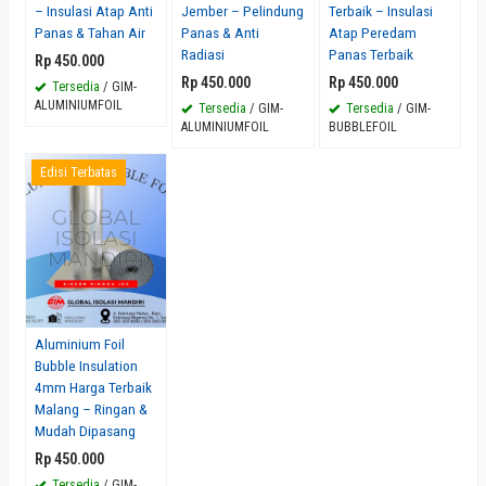
– Insulasi Atap Anti
Jember – Pelindung
Terbaik – Insulasi
Panas & Tahan Air
Panas & Anti
Atap Peredam
Radiasi
Panas Terbaik
Rp 450.000
Rp 450.000
Rp 450.000
Tersedia
/ GIM-
ALUMINIUMFOIL
Tersedia
/ GIM-
Tersedia
/ GIM-
ALUMINIUMFOIL
BUBBLEFOIL
Edisi Terbatas
Aluminium Foil
Bubble Insulation
4mm Harga Terbaik
Malang – Ringan &
Mudah Dipasang
Rp 450.000
Tersedia
/ GIM-