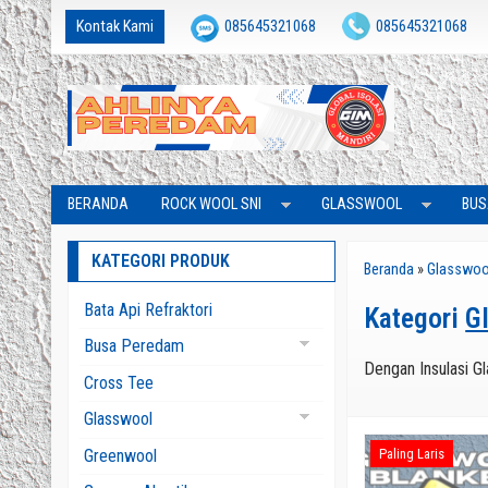
Kontak Kami
085645321068
085645321068
Global Isolasi Mandiri
isolasimandiri@gmail.com
BERANDA
ROCK WOOL SNI
GLASSWOOL
BUS
KATEGORI PRODUK
Beranda
»
Glasswoo
Bata Api Refraktori
Kategori
G
Busa Peredam
Dengan Insulasi Gl
Busa Bass Trap
Cross Tee
Busa Piramid
Glasswool
Busa Telur
Glasswool Aluminium
Greenwool
Paling Laris
Busa Wedges
Glasswool Blanket