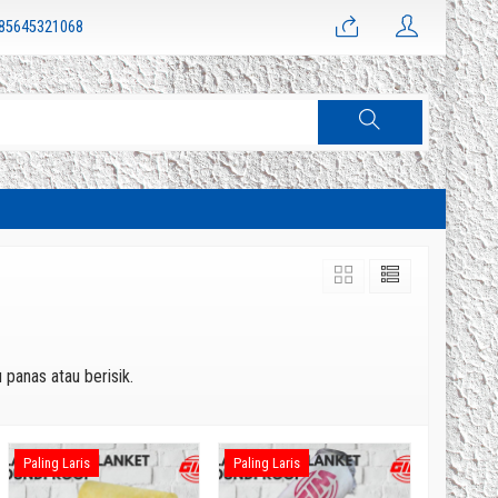
85645321068
 panas atau berisik.
Paling Laris
Paling Laris