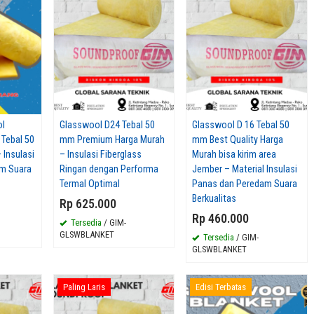
ol
Glasswool D24 Tebal 50
Glasswool D 16 Tebal 50
 Tebal 50
mm Premium Harga Murah
mm Best Quality Harga
Insulasi
– Insulasi Fiberglass
Murah bisa kirim area
m Suara
Ringan dengan Performa
Jember – Material Insulasi
Termal Optimal
Panas dan Peredam Suara
lation
Busa Telur Akustik 3cm 5cm Harga
Jual Gypsum Akustik 9mm Nois
Berkualitas
Terbaik 2026 – Cocok untuk Home
Control Murah 2026– Reduksi G
Rp 625.000
Studio
Kebisingan Maksimal
Rp 460.000
Tersedia
/ GIM-
Rp 456
Rp 456
GLSWBLANKET
Tersedia
/ GIM-
Tersedia
/ GIM-BSTELUR
Tersedia
/ GIM-GYPAKUSTIK
GLSWBLANKET
Paling Laris
Edisi Terbatas