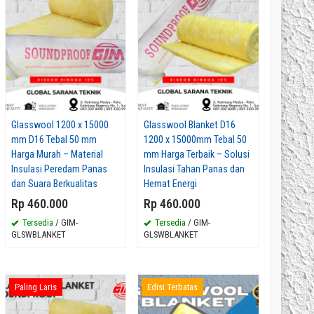
Glasswool 1200 x 15000
Glasswool Blanket D16
mm D16 Tebal 50 mm
1200 x 15000mm Tebal 50
Harga Murah – Material
mm Harga Terbaik – Solusi
Insulasi Peredam Panas
Insulasi Tahan Panas dan
dan Suara Berkualitas
Hemat Energi
e
Rockwool Slab D80 kg/m³ Tebal 25mm
ema &
Harga Terbaik Pengiriman Jember –
Rp 460.000
Rp 460.000
Peredam Suara dan Insulasi Panas
Tersedia
/ GIM-
Tersedia
/ GIM-
Berkualitas
GLSWBLANKET
GLSWBLANKET
Rp 70.000
Tersedia
/ GIM-RCWSLAB
Paling Laris
Edisi Terbatas