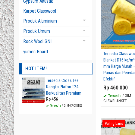
Gypsum Akustik
Glasswool Board
Karpet Glasswool
Glasswool Pipa
Produk Aluminium
Aluminium Bubble
Produk Umum
Aluminum Foam
Panel Akustik
Rock Wool SNI
Rockwool Aluminium
yumen Board
Tersedia Glasswo
Blanket D16 kg/m³
Rockwool Blanket
mm Harga Murah – 
HOT ITEM!
Rockwool Pipa
Panas dan Pereda
Efektif
Rockwool Slab
Tersedia Cross Tee
Tersedia Glasswool Blanket Insu
Rangka Plafon T24
D16 D24 D32 Kirim Jawa Timur –
Rp 460.000
Berkualitas Premium
Material Insulasi Profesional
Tersedia
/ GIM-
Rp 456
Rp 450.000
Rp 475.000
GLSWBLANKET
Tersedia
/ GIM-CROSSTEE
Tersedia
/ GIM-GLSWBLANKET
Paling Laris