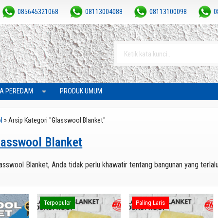
085645321068
08113004088
08113100098
0
A PEREDAM
PRODUK UMUM
l
»
Arsip Kategori "Glasswool Blanket"
lasswool Blanket
asswool Blanket, Anda tidak perlu khawatir tentang bangunan yang terlalu
Terpopuler
Paling Laris