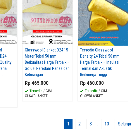
ol
Glasswool Blanket D24 15
Tersedia Glasswool
 D24
Meter Tebal 50 mm
Density 24 Tebal 50 mm
Quality
Berkualitas Harga Terbaik –
Harga Terbaik – Insulasi
erial
Solusi Peredam Panas dan
Termal dan Akustik
an
Kebisingan
Berkinerja Tinggi
Rp 465.000
Rp 460.000
Tersedia
/ GIM-
Tersedia
/ GIM-
GLSWBLANKET
GLSWBLANKET
1
2
3
…
10
Selanj