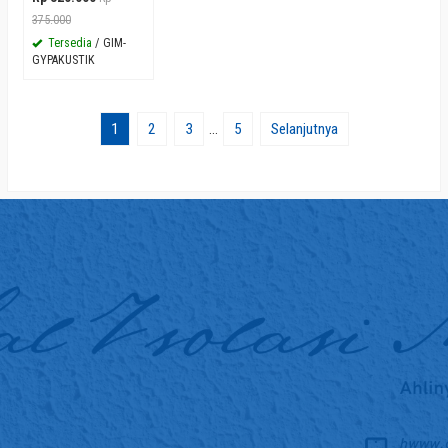
375.000
Tersedia
/ GIM-
GYPAKUSTIK
1
2
3
…
5
Selanjutnya