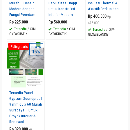
Murah – Desain
Berkualitas Tinggi
Insulasi Thermal &
Modern dengan
untuk Konstruksi
Akustik Berkualitas
Fungsi Peredam
Interior Modern
Rp 460.000
Rp
Rp 225.000
Rp 560.000
475.000
Tersedia
/ GIM-
Tersedia
/ GIM-
Tersedia
/ GIM-
GYPAKUSTIK
GYPAKUSTIK
GLSWBLANKET
Paling Laris
Diskon
15%
Tersedia Panel
Gypsum Soundproof
9 mm 60 x 60 Murah
Surabaya – untuk
Proyek Interior &
Renovasi
Rp 320.000
Rp