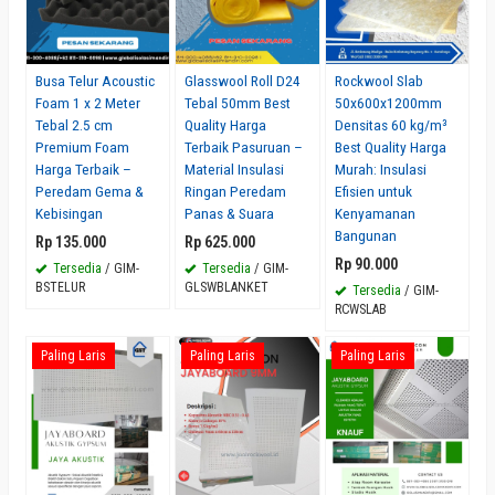
Busa Telur Acoustic
Glasswool Roll D24
Rockwool Slab
Foam 1 x 2 Meter
Tebal 50mm Best
50x600x1200mm
Tebal 2.5 cm
Quality Harga
Densitas 60 kg/m³
Premium Foam
Terbaik Pasuruan –
Best Quality Harga
Harga Terbaik –
Material Insulasi
Murah: Insulasi
Peredam Gema &
Ringan Peredam
Efisien untuk
Kebisingan
Panas & Suara
Kenyamanan
Bangunan
Rp 135.000
Rp 625.000
Rp 90.000
Tersedia
/ GIM-
Tersedia
/ GIM-
BSTELUR
GLSWBLANKET
Tersedia
/ GIM-
RCWSLAB
Paling Laris
Paling Laris
Paling Laris