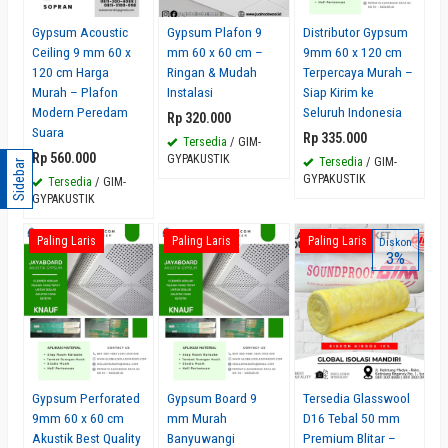
Gypsum Acoustic
Gypsum Plafon 9
Distributor Gypsum
Ceiling 9 mm 60 x
mm 60 x 60 cm –
9mm 60 x 120 cm
120 cm Harga
Ringan & Mudah
Terpercaya Murah –
Murah – Plafon
Instalasi
Siap Kirim ke
Modern Peredam
Seluruh Indonesia
Rp 320.000
Suara
Rp 335.000
Tersedia
/ GIM-
Rp 560.000
GYPAKUSTIK
Tersedia
/ GIM-
Sidebar
GYPAKUSTIK
Tersedia
/ GIM-
GYPAKUSTIK
Paling Laris
Paling Laris
Paling Laris
Diskon
3%
Gypsum Perforated
Gypsum Board 9
Tersedia Glasswool
9mm 60 x 60 cm
mm Murah
D16 Tebal 50 mm
Akustik Best Quality
Banyuwangi
Premium Blitar –