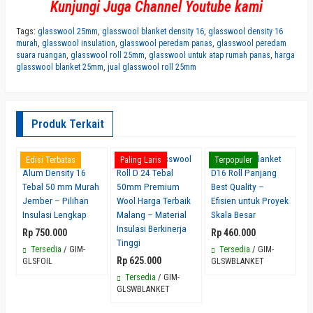
Kunjungi Juga Channel Youtube kami
Tags:
glasswool 25mm
,
glasswool blanket density 16
,
glasswool density 16
murah
,
glasswool insulation
,
glasswool peredam panas
,
glasswool peredam
suara ruangan
,
glasswool roll 25mm
,
glasswool untuk atap rumah panas
,
harga
glasswool blanket 25mm
,
jual glasswool roll 25mm
Produk Terkait
Jual Glasswool
Tersedia Glasswool
Glasswool Blanket
J
Edisi Terbatas
Paling Laris
Terpopuler
E
Alum Density 16
Roll D 24 Tebal
D16 Roll Panjang
B
Tebal 50 mm Murah
50mm Premium
Best Quality –
H
Jember – Pilihan
Wool Harga Terbaik
Efisien untuk Proyek
Ma
Insulasi Lengkap
Malang – Material
Skala Besar
P
Insulasi Berkinerja
& 
Rp 750.000
Rp 460.000
Tinggi
R
Tersedia
/ GIM-
Tersedia
/ GIM-
Rp 625.000
GLSFOIL
GLSWBLANKET
R
Tersedia
/ GIM-
GLSWBLANKET