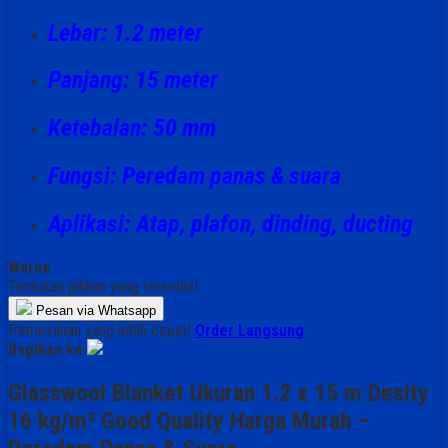
Lebar: 1.2 meter
Panjang: 15 meter
Ketebalan: 50 mm
Fungsi: Peredam panas & suara
Aplikasi: Atap, plafon, dinding, ducting
Warna
Tentukan pilihan yang tersedia!
Pesan via Whatsapp
Pemesanan yang lebih cepat!
Order Langsung
Bagikan ke
Glasswool Blanket Ukuran 1.2 x 15 m Desity
16 kg/m³ Good Quality Harga Murah –