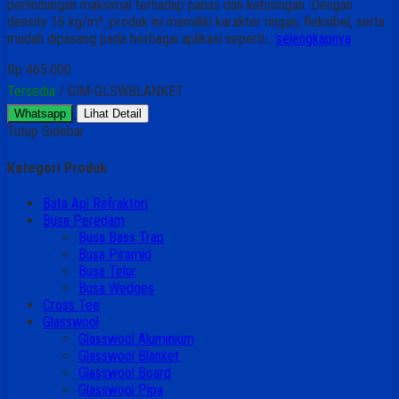
perlindungan maksimal terhadap panas dan kebisingan. Dengan
density 16 kg/m³, produk ini memiliki karakter ringan, fleksibel, serta
mudah dipasang pada berbagai aplikasi seperti…
selengkapnya
Rp 465.000
Tersedia
/ GIM-GLSWBLANKET
Whatsapp
Lihat Detail
Tutup Sidebar
Kategori Produk
Bata Api Refraktori
Busa Peredam
Busa Bass Trap
Busa Piramid
Busa Telur
Busa Wedges
Cross Tee
Glasswool
Glasswool Aluminium
Glasswool Blanket
Glasswool Board
Glasswool Pipa