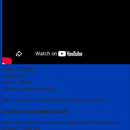
Berat
300 gram
Kondisi
Baru
Dilihat
128 kali
Diskusi
Belum ada komentar
Belum ada komentar, buka diskusi dengan komentar Anda.
Silahkan tulis komentar Anda
Alamat email Anda tidak akan kami publikasikan. Kolom bertanda
bintang (*) wajib diisi.