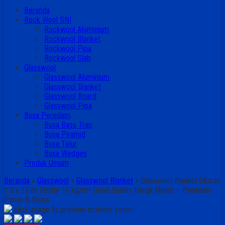
Beranda
Rock Wool SNI
Rockwool Aluminium
Rockwool Blanket
Rockwool Pipa
Rockwool Slab
Glasswool
Glasswool Aluminium
Glasswool Blanket
Glasswool Board
Glasswool Pipa
Busa Peredam
Busa Bass Trap
Busa Piramid
Busa Telur
Busa Wedges
Produk Umum
Beranda
»
Glasswool
»
Glasswool Blanket
»
Glasswool Blanket Ukuran
1.2 x 15 m Desity 16 kg/m³ Good Quality Harga Murah – Peredam
Panas & Suara
click image to preview
activate zoom