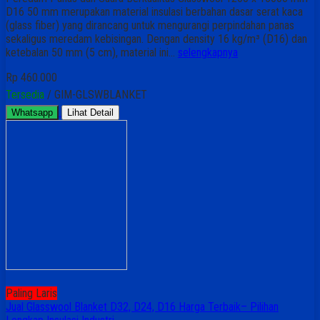
D16 50 mm merupakan material insulasi berbahan dasar serat kaca
(glass fiber) yang dirancang untuk mengurangi perpindahan panas
sekaligus meredam kebisingan. Dengan density 16 kg/m³ (D16) dan
ketebalan 50 mm (5 cm), material ini…
selengkapnya
Rp 460.000
Tersedia
/ GIM-GLSWBLANKET
Whatsapp
Lihat Detail
Paling Laris
Jual Glasswool Blanket D32, D24, D16 Harga Terbaik– Pilihan