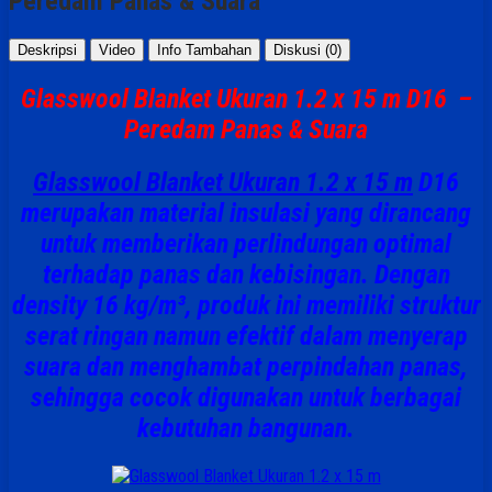
Peredam Panas & Suara
Deskripsi
Video
Info Tambahan
Diskusi (0)
Glasswool Blanket Ukuran 1.2 x 15 m D16 –
Peredam Panas & Suara
Glasswool Blanket Ukuran 1.2 x 15 m
D16
merupakan material insulasi yang dirancang
untuk memberikan perlindungan optimal
terhadap panas dan kebisingan. Dengan
density 16 kg/m³, produk ini memiliki struktur
serat ringan namun efektif dalam menyerap
suara dan menghambat perpindahan panas,
sehingga cocok digunakan untuk berbagai
kebutuhan bangunan.