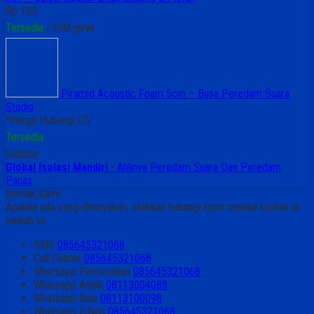
Rp 123
Tersedia
/ GIM-gswl
Piramid Acoustic Foam 5cm – Busa Peredam Suara
Studio
*Harga Hubungi CS
Tersedia
Sidebar
Global Isolasi Mandiri
- Ahlinya Peredam Suara Dan Peredam
Panas
Kontak Kami
Apabila ada yang ditanyakan, silahkan hubungi kami melalui kontak di
bawah ini.
SMS
085645321068
Call Center
085645321068
Whatsapp
Pemesanan
085645321068
Whatsapp
Andik
08113004088
Whatsapp
Ibnu
08113100098
Whatsapp
Edwin
085645321068