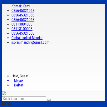
Kontak Kami
085645321068
085645321068
085645321068
08113004088
08113100098
085645321068
Global Isolasi Mandiri
isolasimandiri@gmail.com
Halo, Guest!
Masuk
Daftar
MENU