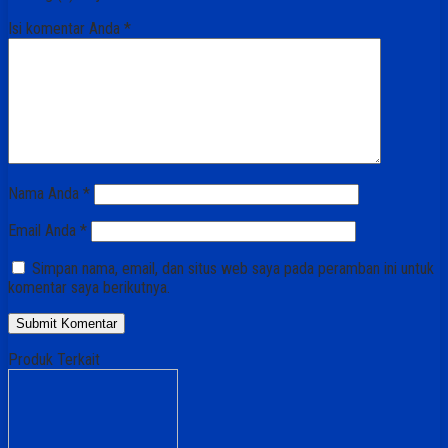
Isi komentar Anda
*
Nama Anda
*
Email Anda
*
Simpan nama, email, dan situs web saya pada peramban ini untuk
komentar saya berikutnya.
Produk Terkait