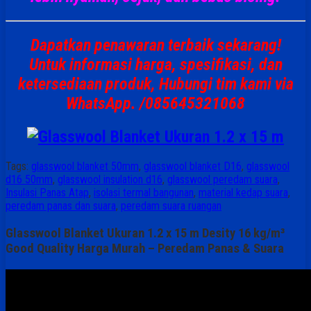
Dapatkan penawaran terbaik sekarang!
Untuk informasi harga, spesifikasi, dan
ketersediaan produk, Hubungi tim kami via
WhatsApp. /085645321068
Tags:
glasswool blanket 50mm
,
glasswool blanket D16
,
glasswool
d16 50mm
,
glasswool insulation d16
,
glasswool peredam suara
,
Insulasi Panas Atap
,
isolasi termal bangunan
,
material kedap suara
,
peredam panas dan suara
,
peredam suara ruangan
Glasswool Blanket Ukuran 1.2 x 15 m Desity 16 kg/m³
Good Quality Harga Murah – Peredam Panas & Suara