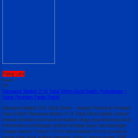
Paling Laris
Diskon
5%
Glasswool Blanket D 16 Tebal 50mm Good Quality Probolinggo –
Solusi Peredam Panas Efektif
Glasswool Blanket D16 Tebal 50mm – Insulasi Thermal & Peredam
Suara Efektif Glasswool Blanket D 16 Tebal 50mm adalah material
insulasi berbahan serat kaca berkualitas tinggi yang dirancang untuk
memberikan perlindungan optimal terhadap panas dan kebisingan.
Dengan density 16 kg/m³ (D16) dan ketebalan 50 mm, produk ini
sangat ideal untuk aplikasi bangunan, industri, hingga sistem HVAC….