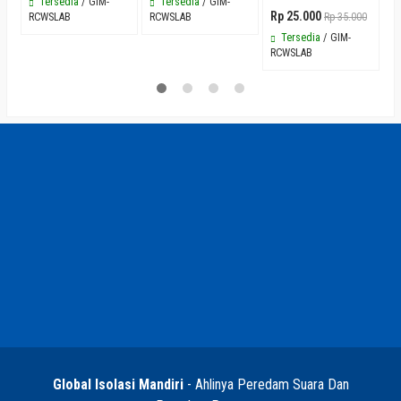
Tersedia
/ GIM-
Tersedia
/ GIM-
Rp 25.000
RCWSLAB
RCWSLAB
Rp 35.000
R
Tersedia
/ GIM-
RCWSLAB
Global Isolasi Mandiri
- Ahlinya Peredam Suara Dan