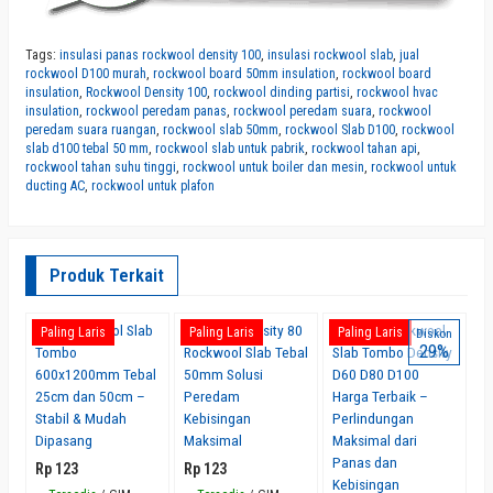
Tags:
insulasi panas rockwool density 100
,
insulasi rockwool slab
,
jual
rockwool D100 murah
,
rockwool board 50mm insulation
,
rockwool board
insulation
,
Rockwool Density 100
,
rockwool dinding partisi
,
rockwool hvac
insulation
,
rockwool peredam panas
,
rockwool peredam suara
,
rockwool
peredam suara ruangan
,
rockwool slab 50mm
,
rockwool Slab D100
,
rockwool
slab d100 tebal 50 mm
,
rockwool slab untuk pabrik
,
rockwool tahan api
,
rockwool tahan suhu tinggi
,
rockwool untuk boiler dan mesin
,
rockwool untuk
ducting AC
,
rockwool untuk plafon
Produk Terkait
Jual Rockwool Slab
Tersedia Density 80
Tersedia Rockwool
R
Paling Laris
Paling Laris
Paling Laris
P
Diskon
29%
Tombo
Rockwool Slab Tebal
Slab Tombo Density
D
600x1200mm Tebal
50mm Solusi
D60 D80 D100
m
25cm dan 50cm –
Peredam
Harga Terbaik –
C
Stabil & Mudah
Kebisingan
Perlindungan
Di
Dipasang
Maksimal
Maksimal dari
A
Panas dan
Rp 123
Rp 123
R
Kebisingan