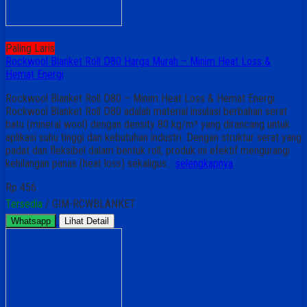
Paling Laris
Rockwool Blanket Roll D80 Harga Murah – Minim Heat Loss &
Hemat Energi
Rockwool Blanket Roll D80 – Minim Heat Loss & Hemat Energi
Rockwool Blanket Roll D80 adalah material insulasi berbahan serat
batu (mineral wool) dengan density 80 kg/m³ yang dirancang untuk
aplikasi suhu tinggi dan kebutuhan industri. Dengan struktur serat yang
padat dan fleksibel dalam bentuk roll, produk ini efektif mengurangi
kehilangan panas (heat loss) sekaligus…
selengkapnya
Rp 456
Tersedia
/ GIM-RCWBLANKET
Whatsapp
Lihat Detail