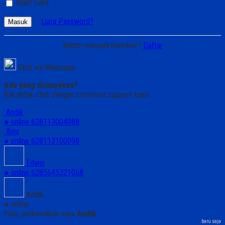
Ingat Saya
Lupa Password?
Masuk
Belum menjadi member?
Daftar
Chat via Whatsapp
Ada yang ditanyakan?
Klik untuk chat dengan customer support kami
Andik
● online
628113004088
Ibnu
● online
628113100098
Edwin
● online
6285645321068
Andik
● online
Halo, perkenalkan saya
Andik
baru saja