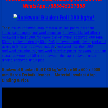
WhatsApp. /085645321068
Tags:
insulasi rockwool atap
,
material insulasi panas
,
peredam
kebisingan ruangan
,
rockwool bangunan
,
Rockwool blanket 50mm
,
rockwool blanket D80
,
rockwool blanket murah
,
rockwool d80 tebal
50mm
,
rockwool density 80 kg/m3
,
rockwool ducting hvac
,
rockwool
gulungan 5 meter
,
rockwool industri
,
rockwool insulation D80
,
rockwool insulation roll
,
rockwool peredam panas
,
rockwool peredam
suara
,
rockwool roll 50mm
,
rockwool tahan api
,
rockwool untuk
dinding
,
rockwool untuk pipa
Rockwool Blanket Roll D80 kg/m³ Size 50 x 600 x 5000
mm Harga Terbaik Jember – Material Insulasi Atap,
Dinding & Pipa