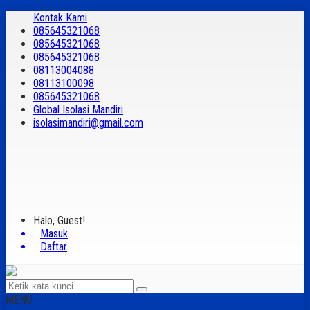
Kontak Kami
085645321068
085645321068
085645321068
08113004088
08113100098
085645321068
Global Isolasi Mandiri
isolasimandiri@gmail.com
Halo, Guest!
Masuk
Daftar
MENU