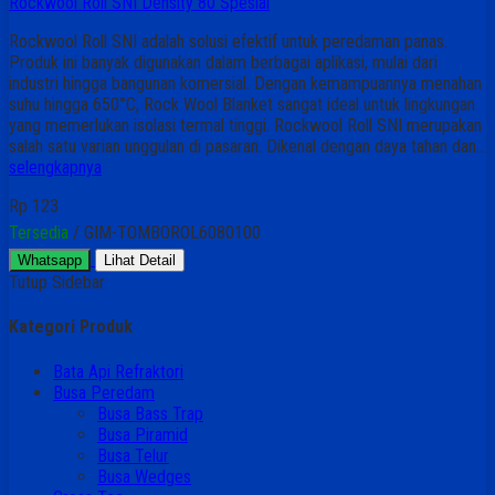
Rockwool Roll SNI Density 80 Spesial
Rockwool Roll SNI adalah solusi efektif untuk peredaman panas.
Produk ini banyak digunakan dalam berbagai aplikasi, mulai dari
industri hingga bangunan komersial. Dengan kemampuannya menahan
suhu hingga 650°C, Rock Wool Blanket sangat ideal untuk lingkungan
yang memerlukan isolasi termal tinggi. Rockwool Roll SNI merupakan
salah satu varian unggulan di pasaran. Dikenal dengan daya tahan dan…
selengkapnya
Rp 123
Tersedia
/ GIM-TOMBOROL6080100
Whatsapp
Lihat Detail
Tutup Sidebar
Kategori Produk
Bata Api Refraktori
Busa Peredam
Busa Bass Trap
Busa Piramid
Busa Telur
Busa Wedges