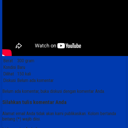
Berat
300 gram
Kondisi
Baru
Dilihat
150 kali
Diskusi
Belum ada komentar
Belum ada komentar, buka diskusi dengan komentar Anda.
Silahkan tulis komentar Anda
Alamat email Anda tidak akan kami publikasikan. Kolom bertanda
bintang (*) wajib diisi.