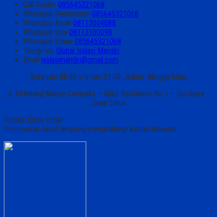
Call Center
085645321068
Whatsapp
Pemesanan
085645321068
Whatsapp
Andik
08113004088
Whatsapp
Ibnu
08113100098
Whatsapp
Edwin
085645321068
Telegrram
Global Isolasi Mandiri
Email
isolasimandiri@gmail.com
Buka jam 08.00 s/d jam 21.00 , Sabtu- Minggu tutup
Jl. Ketintang Madya Cempaka – Ruko Residance No 1 – Surabaya –
Jawa Timur
Produk Quick Order
Pemesanan dapat langsung menghubungi kontak dibawah: