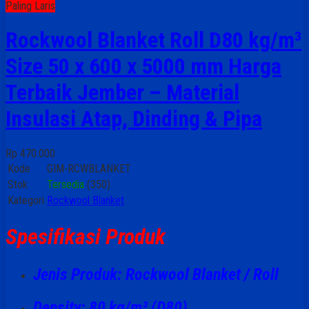
Paling Laris
Rockwool Blanket Roll D80 kg/m³
Size 50 x 600 x 5000 mm Harga
Terbaik Jember – Material
Insulasi Atap, Dinding & Pipa
Rp 470.000
Kode
GIM-RCWBLANKET
Stok
Tersedia
(350)
Kategori
Rockwool Blanket
Spesifikasi Produk
Jenis Produk
: Rockwool Blanket / Roll
Density
: 80 kg/m³ (D80)