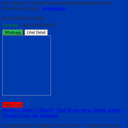
pipa, tangki, dan ducting karena memiliki kemampuan thermal
insulation yang tinggi…
selengkapnya
Rp 440.000
Rp 460.000
Tersedia
/ GIM-RCWBLANKET
Whatsapp
Lihat Detail
Paling Laris
Rockwool Blanket D 80kg/m³ Tebal 50 mm Harga Terbaik Jember –
Peredam Panas dan Kebisingan
Rockwool Blanket D 80kg/m³ Tebal 50 mm – Peredam Panas dan