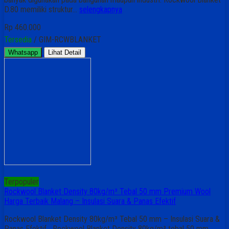
D.80 memiliki struktur…
selengkapnya
Rp 460.000
Tersedia
/ GIM-RCWBLANKET
Whatsapp
Lihat Detail
Terpopuler
Rockwool Blanket Density 80kg/m³ Tebal 50 mm Premium Wool
Harga Terbaik Malang – Insulasi Suara & Panas Efektif
Rockwool Blanket Density 80kg/m³ Tebal 50 mm – Insulasi Suara &
Panas Efektif Rockwool Blanket Density 80kg/m³ tebal 50 mm