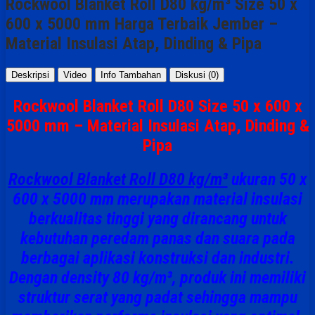
Rockwool Blanket Roll D80 kg/m³ Size 50 x
600 x 5000 mm Harga Terbaik Jember –
Material Insulasi Atap, Dinding & Pipa
Deskripsi
Video
Info Tambahan
Diskusi (0)
Rockwool Blanket Roll D80 Size 50 x 600 x
5000 mm – Material Insulasi Atap, Dinding &
Pipa
Rockwool Blanket Roll D80 kg/m³
ukuran 50 x
600 x 5000 mm
merupakan material insulasi
berkualitas tinggi yang dirancang untuk
kebutuhan
peredam panas dan suara
pada
berbagai aplikasi konstruksi dan industri.
Dengan density 80 kg/m³, produk ini memiliki
struktur serat yang padat sehingga mampu