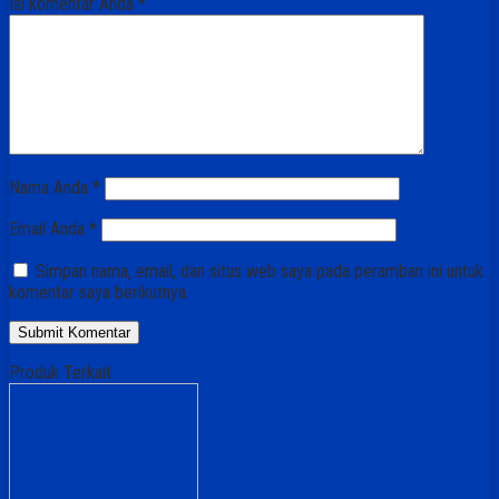
Isi komentar Anda
*
Nama Anda
*
Email Anda
*
Simpan nama, email, dan situs web saya pada peramban ini untuk
komentar saya berikutnya.
Produk Terkait