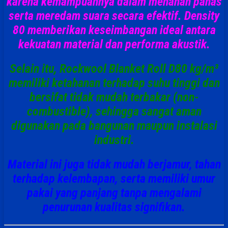
karena kemampuannya dalam menahan panas
serta meredam suara secara efektif. Density
80 memberikan keseimbangan ideal antara
kekuatan material dan performa akustik.
Selain itu, Rockwool Blanket Roll D80 kg/m³
memiliki ketahanan terhadap suhu tinggi dan
bersifat tidak mudah terbakar (non-
combustible), sehingga sangat aman
digunakan pada bangunan maupun instalasi
industri.
Material ini juga tidak mudah berjamur, tahan
terhadap kelembapan, serta memiliki umur
pakai yang panjang tanpa mengalami
penurunan kualitas signifikan.