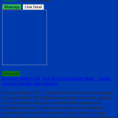
Tersedia
/ GIM-RCWBLANKET
Whatsapp
Lihat Detail
Terpopuler
Rockwool Blanket D.80 Tebal 50mm Good Quality Murah – Insulasi
Panas & Peredam Suara Gulungan
Rockwool Blanket D.80 – Insulasi Panas & Peredam Suara Gulungan
Rockwool Blanket D.80 adalah material insulasi berbentuk gulungan
(roll) yang terbuat dari serat batu alam (basalt) yang diproses
menjadi serat mineral. Produk ini dirancang untuk memberikan
perlindungan maksimal terhadap panas, suara, dan api, sehingga
banyak digunakan pada bangunan maupun industri. Rockwool Blanket