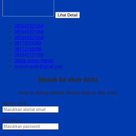
Lihat Detail
085645321068
085645321068
085645321068
08113004088
08113100098
085645321068
Global Isolasi Mandiri
isolasimandiri@gmail.com
Masuk ke akun Anda
Selamat datang kembali, silahkan login ke akun Anda.
Alamat Email
Password