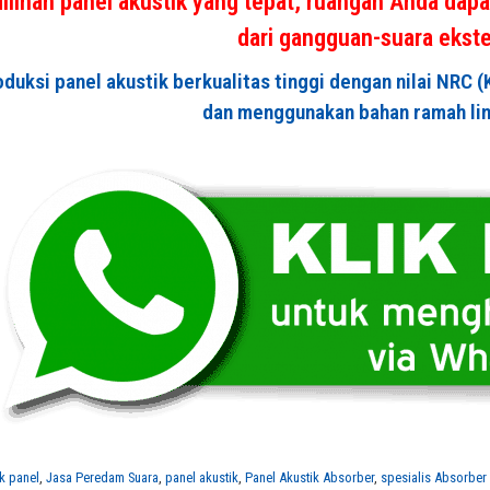
lihan panel akustik yang tepat, ruangan Anda dapat
dari gangguan-suara ekste
uksi panel akustik berkualitas tinggi dengan nilai NRC (
dan menggunakan bahan ramah li
ik panel
,
Jasa Peredam Suara
,
panel akustik
,
Panel Akustik Absorber
,
spesialis Absorber