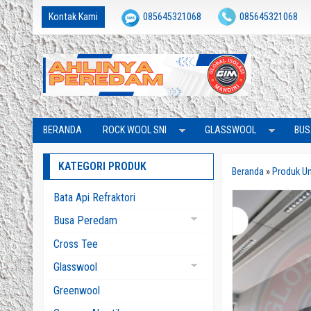
Kontak Kami
085645321068
085645321068
Global Isolasi Mandiri
isolasimandiri@gmail.com
BERANDA
ROCK WOOL SNI
GLASSWOOL
BUS
KATEGORI PRODUK
Beranda
»
Produk 
Bata Api Refraktori
Busa Peredam
Busa Bass Trap
Cross Tee
Busa Piramid
Glasswool
Busa Telur
Glasswool Aluminium
Greenwool
Busa Wedges
Glasswool Blanket