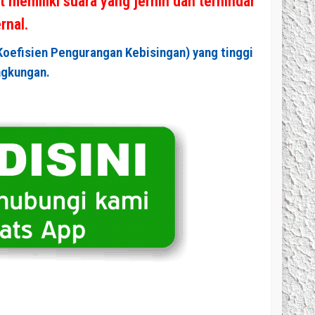
 memiliki suara yang jernih dan terhindar
rnal.
Koefisien Pengurangan Kebisingan) yang tinggi
ngkungan.