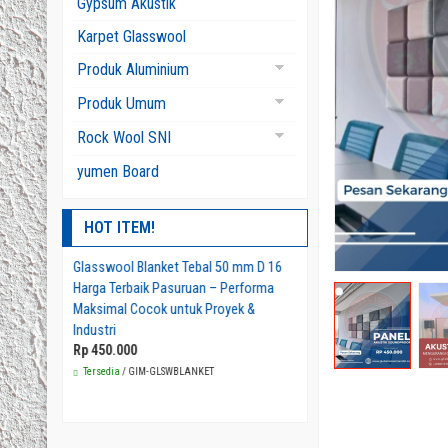
Gypsum Akustik
Glasswool Board
Karpet Glasswool
Glasswool Pipa
Produk Aluminium
Aluminium Bubble
Produk Umum
Aluminum Foam
Panel Akustik
Rock Wool SNI
Rockwool Aluminium
yumen Board
Rockwool Blanket
HOT ITEM!
Rockwool Pipa
Rockwool Slab
m Tebal 9
Glasswool Blanket Tebal 50 mm D 16
Jual Rockwool Pipe Secti
 Plafon
Harga Terbaik Pasuruan – Performa
Kualitas Terbaik – Perlind
Maksimal Cocok untuk Proyek &
Maksimal Sistem Perpipa
Rp 456
Industri
Rp 450.000
Tersedia
/ GIM-RCWPIPA
Tersedia
/ GIM-GLSWBLANKET