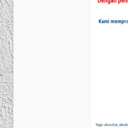
Dengan pemi
Kami memprod
Tags:
absorber
,
akust