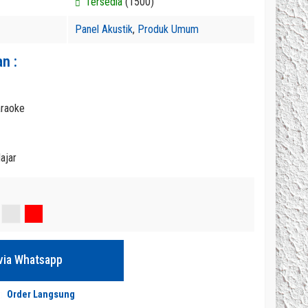
Tersedia
(1500)
Panel Akustik
,
Produk Umum
n :
araoke
ajar
2026-Efisien
n Komersial
0
via Whatsapp
Order Langsung