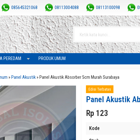
085645321068
08113004088
08113100098
0
A PEREDAM
PRODUK UMUM
Umum
»
Panel Akustik
»
Panel Akustik Absorber 5cm Murah Surabaya
Edisi Terbatas
Panel Akustik A
Rp 123
Kode