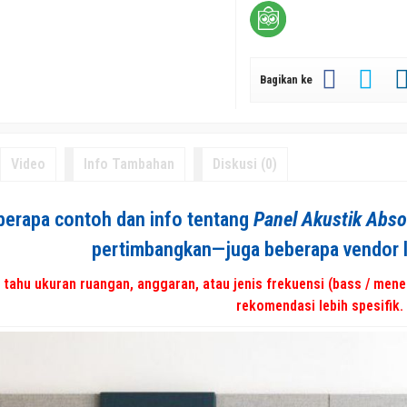
Bagikan ke
Video
Info Tambahan
Diskusi (0)
berapa contoh dan info tentang
Panel Akustik Abs
pertimbangkan—juga beberapa vendor lo
 tahu ukuran ruangan, anggaran, atau jenis frekuensi (bass / menen
rekomendasi lebih spesifik.