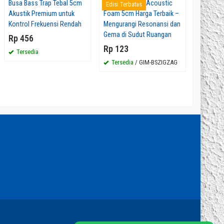
Busa Bass Trap Tebal 5cm
Jual Bass Trap Acoustic
Busa Tel
Edisi Terbatas
Paling La
Akustik Premium untuk
Foam 5cm Harga Terbaik –
Malang
Kontrol Frekuensi Rendah
Mengurangi Resonansi dan
Rp 123
Gema di Sudut Ruangan
Rp 456
Tersed
Rp 123
Tersedia
Tersedia
/ GIM-BSZIGZAG