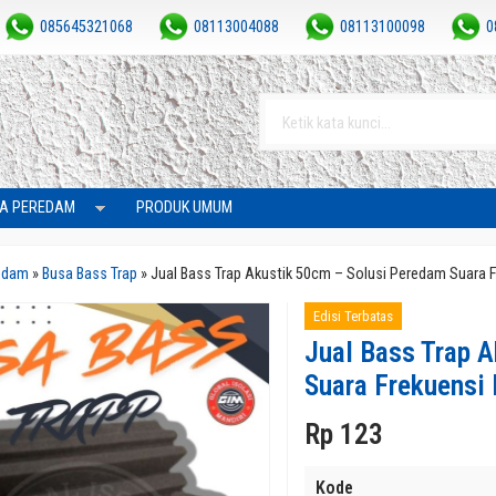
085645321068
08113004088
08113100098
0
A PEREDAM
PRODUK UMUM
edam
»
Busa Bass Trap
»
Jual Bass Trap Akustik 50cm – Solusi Peredam Suara 
Edisi Terbatas
Jual Bass Trap 
Suara Frekuensi
Rp 123
Kode