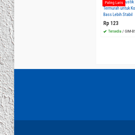
Bass Trap Akustik 
Paling Laris
Termurah untuk Ko
Bass Lebih Stabil
Rp 123
Tersedia
/ GIM-B