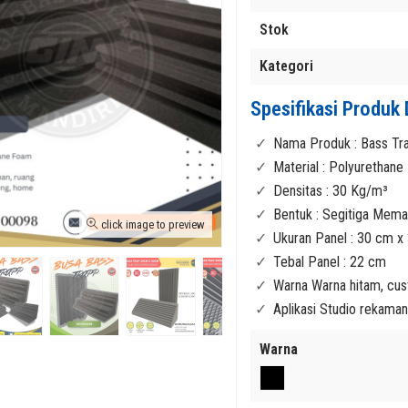
Stok
Kategori
Spesifikasi Produk D
Nama Produk : Bass Tr
Material : Polyurethan
Densitas : 30 Kg/m³
Bentuk : Segitiga Mema
click image to preview
Ukuran Panel : 30 cm x
ll D80 Harga
Karpet Glasswool Tebal 50 mm Terbaik
Gypsum Akustik 9mm 60×
Tebal Panel : 22 cm
i Panas Hemat
Lapisan Aluminium Foil Tahan Panas
Quality Harga Murah Malan
Rp 35.000
Peredam Suara Modern
Rp 45.000
Warna Warna hitam, cu
Rp 225.000
Tersedia
/ GIM-GLSWBLANKET
Aplikasi Studio rekaman
Tersedia
/ GIM-GYPAKUSTIK
Warna