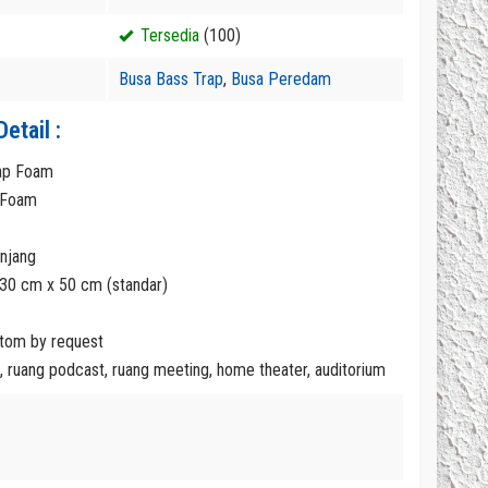
Tersedia
(100)
Busa Bass Trap
,
Busa Peredam
etail :
ap Foam
e Foam
njang
 30 cm x 50 cm (standar)
60 cm Best
g – Panel
stom by request
, ruang podcast, ruang meeting, home theater, auditorium