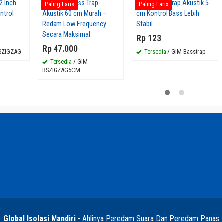
2 Inch
Jual Busa Bass Trap
Panel Bass Trap Akustik 5
Paling Laris
Paling Laris
ntrol
Akustik 60 cm Murah –
cm Kontrol Bass Lebih
Redam Low Frequency
Stabil
Secara Maksimal
Rp 123
Rp 47.000
SZIGZAG
Tersedia
/ GIM-Basstrap
Tersedia
/ GIM-
BSZIGZAG5CM
Global Isolasi Mandiri
- Ahlinya Peredam Suara Dan Peredam Panas