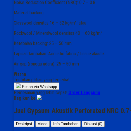
Noise Reduction Coefficient (NRC): 0.7 – 0.8
Material backing:
Glasswool densitas 16 – 32 kg/m³, atau
Rockwool / Mineralwool densitas 40 – 60 kg/m³
Ketebalan backing: 25 – 50 mm
Lapisan tambahan: Acoustic fabric / tissue akustik
Air gap (rongga udara): 25 – 50 mm
Warna
Tentukan pilihan yang tersedia!
Pesan via Whatsapp
Pemesanan yang lebih cepat!
Order Langsung
Bagikan ke
Jual Gypsum Akustik Perforated NRC 0.7
Deskripsi
Video
Info Tambahan
Diskusi (0)