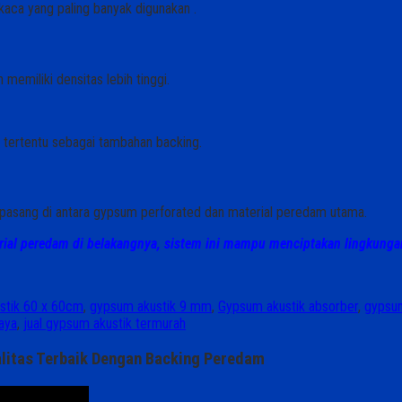
kaca yang paling banyak digunakan .
 memiliki densitas lebih tinggi.
 tertentu sebagai tambahan backing.
ipasang di antara gypsum perforated dan material peredam utama.
ial peredam di belakangnya, sistem ini mampu menciptakan lingkungan
stik 60 x 60cm
,
gypsum akustik 9 mm
,
Gypsum akustik absorber
,
gypsum
aya
,
jual gypsum akustik termurah
alitas Terbaik Dengan Backing Peredam