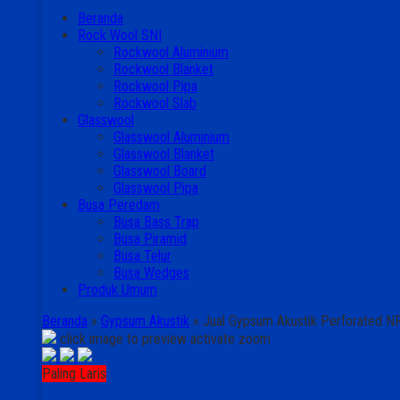
Beranda
Rock Wool SNI
Rockwool Aluminium
Rockwool Blanket
Rockwool Pipa
Rockwool Slab
Glasswool
Glasswool Aluminium
Glasswool Blanket
Glasswool Board
Glasswool Pipa
Busa Peredam
Busa Bass Trap
Busa Piramid
Busa Telur
Busa Wedges
Produk Umum
Beranda
»
Gypsum Akustik
»
Jual Gypsum Akustik Perforated N
click image to preview
activate zoom
Paling Laris