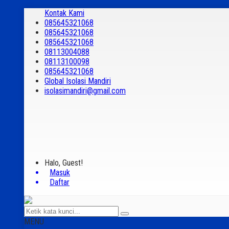
Kontak Kami
085645321068
085645321068
085645321068
08113004088
08113100098
085645321068
Global Isolasi Mandiri
isolasimandiri@gmail.com
Halo, Guest!
Masuk
Daftar
MENU