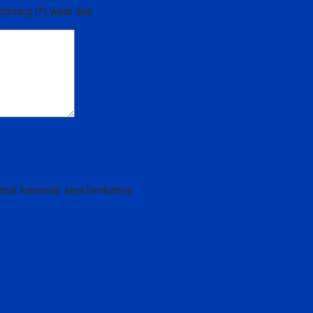
ntang (*) wajib diisi.
ntuk komentar saya berikutnya.