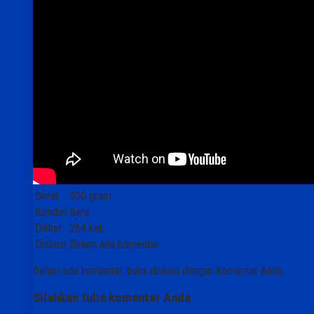
Berat
300 gram
Kondisi
Baru
Dilihat
264 kali
Diskusi
Belum ada komentar
Belum ada komentar, buka diskusi dengan komentar Anda.
Silahkan tulis komentar Anda