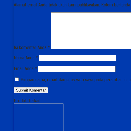
Alamat email Anda tidak akan kami publikasikan. Kolom bertanda bi
Isi komentar Anda
*
Nama Anda
*
Email Anda
*
Simpan nama, email, dan situs web saya pada peramban ini u
Produk Terkait