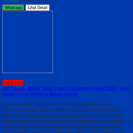
Tersedia
/ GIM-GYPAKUSTIK
Whatsapp
Lihat Detail
Paling Laris
Jual Gypsum Akustik Sound Control Perforated Terbaik 2026 – Panel
Plafon dengan Performa Akustik Optimal
Gypsum Akustik Sound Control – Solusi Efektif Mengontrol
Kebisingan Ruangan Gypsum Akustik Sound Control adalah panel
plafon atau dinding berbahan gypsum berlubang (perforated) yang
dirancang khusus untuk menyerap suara dan mengurangi kebisingan di
dalam ruangan. Dengan teknologi penyerapan suara yang optimal,
gypsum akustik membantu mengurangi gema (echo), meningkatkan