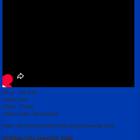
Berat
300 gram
Kondisi
Baru
Dilihat
310 kali
Diskusi
Belum ada komentar
Belum ada komentar, buka diskusi dengan komentar Anda.
Silahkan tulis komentar Anda