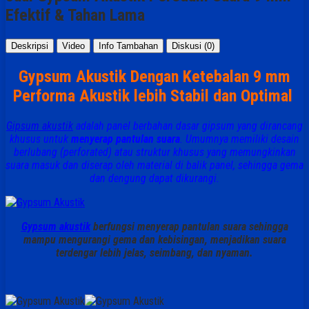
Efektif & Tahan Lama
Deskripsi
Video
Info Tambahan
Diskusi (0)
Gypsum Akustik Dengan Ketebalan 9 mm
Performa Akustik lebih Stabil dan Optimal
Gipsum akustik
adalah panel berbahan dasar gipsum yang dirancang
khusus untuk
menyerap pantulan suara
. Umumnya memiliki desain
berlubang (perforated) atau struktur khusus yang memungkinkan
suara masuk dan diserap oleh material di balik panel, sehingga gema
dan dengung dapat dikurangi.
Gypsum akustik
berfungsi menyerap pantulan suara sehingga
mampu mengurangi gema dan kebisingan, menjadikan suara
terdengar lebih jelas, seimbang, dan nyaman.