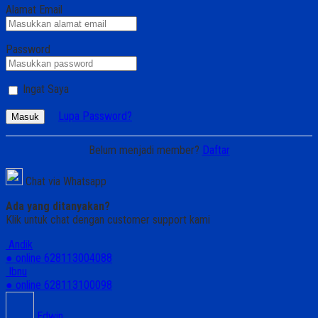
Alamat Email
Password
Ingat Saya
Lupa Password?
Masuk
Belum menjadi member?
Daftar
Chat via Whatsapp
Ada yang ditanyakan?
Klik untuk chat dengan customer support kami
Andik
● online
628113004088
Ibnu
● online
628113100098
Edwin