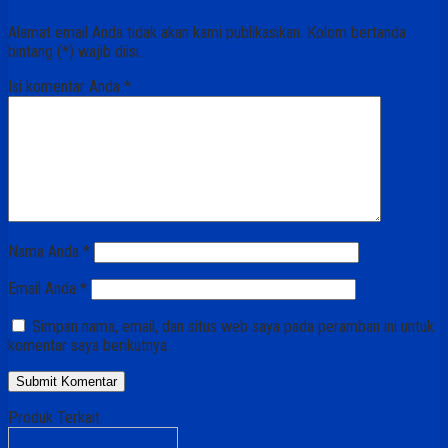
Alamat email Anda tidak akan kami publikasikan. Kolom bertanda
bintang (*) wajib diisi.
Isi komentar Anda
*
Nama Anda
*
Email Anda
*
Simpan nama, email, dan situs web saya pada peramban ini untuk
komentar saya berikutnya.
Produk Terkait