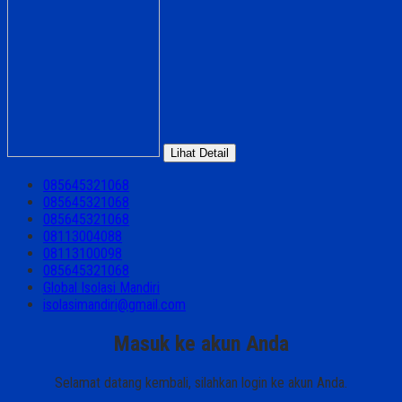
Lihat Detail
085645321068
085645321068
085645321068
08113004088
08113100098
085645321068
Global Isolasi Mandiri
isolasimandiri@gmail.com
Masuk ke akun Anda
Selamat datang kembali, silahkan login ke akun Anda.