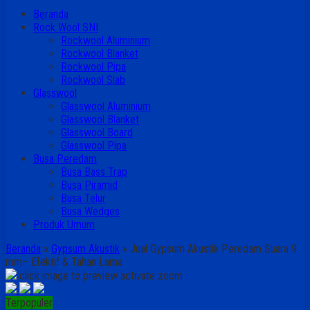
Beranda
Rock Wool SNI
Rockwool Aluminium
Rockwool Blanket
Rockwool Pipa
Rockwool Slab
Glasswool
Glasswool Aluminium
Glasswool Blanket
Glasswool Board
Glasswool Pipa
Busa Peredam
Busa Bass Trap
Busa Piramid
Busa Telur
Busa Wedges
Produk Umum
Beranda
»
Gypsum Akustik
»
Jual Gypsum Akustik Peredam Suara 9
mm– Efektif & Tahan Lama
click image to preview
activate zoom
Terpopuler