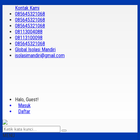
Kontak Kami
085645321068
085645321068
085645321068
08113004088
08113100098
085645321068
Global Isolasi Mandiri
isolasimandiri@gmail.com
Halo, Guest!
Masuk
Daftar
MENU