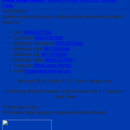
Global Isolasi Mandiri
- Ahlinya Peredam Suara Dan Peredam
Panas
Kontak Kami
Apabila ada yang ditanyakan, silahkan hubungi kami melalui kontak di
bawah ini.
SMS
085645321068
Call Center
085645321068
Whatsapp
Pemesanan
085645321068
Whatsapp
Andik
08113004088
Whatsapp
Ibnu
08113100098
Whatsapp
Edwin
085645321068
Telegrram
Global Isolasi Mandiri
Email
isolasimandiri@gmail.com
Buka jam 08.00 s/d jam 21.00 , Sabtu- Minggu tutup
Jl. Ketintang Madya Cempaka – Ruko Residance No 1 – Surabaya –
Jawa Timur
Produk Quick Order
Pemesanan dapat langsung menghubungi kontak dibawah: