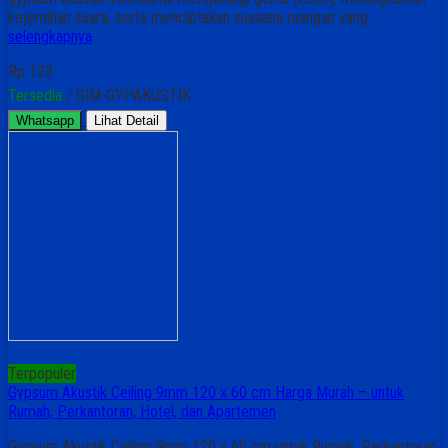
kejernihan suara, serta menciptakan suasana ruangan yang…
selengkapnya
Rp 123
Tersedia
/ GIM-GYPAKUSTIK
Whatsapp
Lihat Detail
Terpopuler
Gypsum Akustik Ceiling 9mm 120 x 60 cm Harga Murah – untuk
Rumah, Perkantoran, Hotel, dan Apartemen
Gypsum Akustik Ceiling 9mm 120 x 60 cm untuk Rumah, Perkantoran,