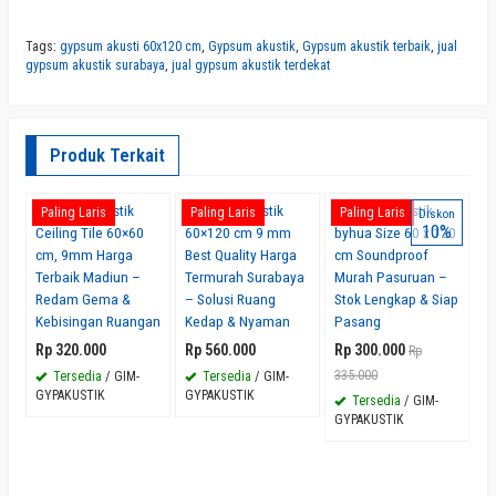
Tags:
gypsum akusti 60x120 cm
,
Gypsum akustik
,
Gypsum akustik terbaik
,
jual
gypsum akustik surabaya
,
jual gypsum akustik terdekat
Produk Terkait
Gypsum Akustik
Gypsum Akustik
Gypsum Akustik
J
Paling Laris
Paling Laris
Paling Laris
P
Diskon
10%
Ceiling Tile 60×60
60×120 cm 9 mm
byhua Size 60 x 120
A
cm, 9mm Harga
Best Quality Harga
cm Soundproof
6
Terbaik Madiun –
Termurah Surabaya
Murah Pasuruan –
H
Redam Gema &
– Solusi Ruang
Stok Lengkap & Siap
P
Kebisingan Ruangan
Kedap & Nyaman
Pasang
S
Rp 320.000
Rp 560.000
Rp 300.000
R
Rp
335.000
Tersedia
/ GIM-
Tersedia
/ GIM-
GYPAKUSTIK
GYPAKUSTIK
G
Tersedia
/ GIM-
GYPAKUSTIK