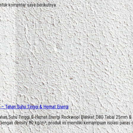
ntuk komentar saya berikutnya.
– Tahan Suhu Tinggi & Hemat Energi
an Suhu Tinggi & Hemat Energi Rockwool Blanket D80 Tebal 25mm & 50m
Dengan density 80 kg/m³, produk ini memiliki kemampuan isolasi panas o