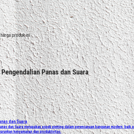
arga produk ini.
 Pengendalian Panas dan Suara
Panas dan Suara
anas dan Suara merupakan aspek penting dalam perencanaan bangunan modern, baik untu
enurunkan kenyamanan dan produktivitas.