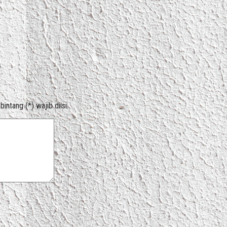
ntang (*) wajib diisi.