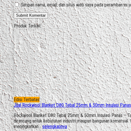
Simpan nama, email, dan situs web saya pada peramban ini u
Produk Terkait
Edisi Terbatas
Jual Rockwool Blanket D80 Tebal 25mm & 50mm Insulasi Panas 
Rockwool Blanket D80 Tebal 25mm & 50mm Insulasi Panas – Tah
dirancang untuk kebutuhan industri maupun bangunan komersial. 
meningkatkan…
selengkapnya