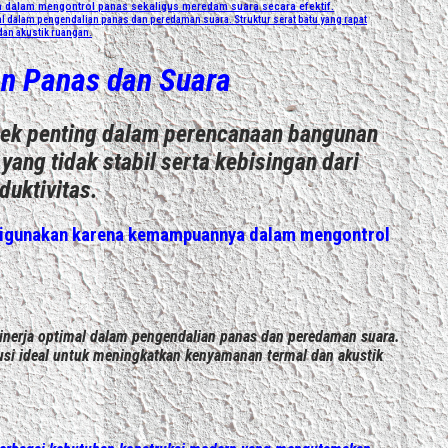
a dalam mengontrol panas sekaligus meredam suara secara efektif.
al dalam pengendalian panas dan peredaman suara. Struktur serat batu yang rapat
an akustik ruangan.
an Panas dan Suara
ek penting dalam perencanaan bangunan
yang tidak stabil serta kebisingan dari
uktivitas.
k digunakan karena kemampuannya dalam mengontrol
inerja optimal dalam pengendalian panas dan peredaman suara.
usi ideal untuk meningkatkan kenyamanan termal dan akustik