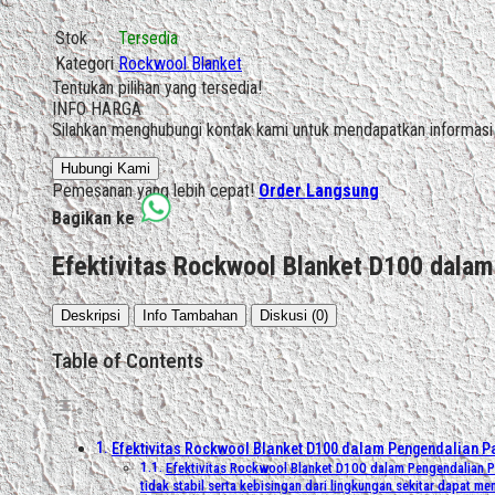
Stok
Tersedia
Kategori
Rockwool Blanket
Tentukan pilihan yang tersedia!
INFO HARGA
Silahkan menghubungi kontak kami untuk mendapatkan informasi h
Hubungi Kami
Pemesanan yang lebih cepat!
Order Langsung
Bagikan ke
Efektivitas Rockwool Blanket D100 dalam
Deskripsi
Info Tambahan
Diskusi (0)
Table of Contents
Efektivitas Rockwool Blanket D100 dalam Pengendalian 
Efektivitas Rockwool Blanket D100 dalam Pengendalian P
tidak stabil serta kebisingan dari lingkungan sekitar dapat m