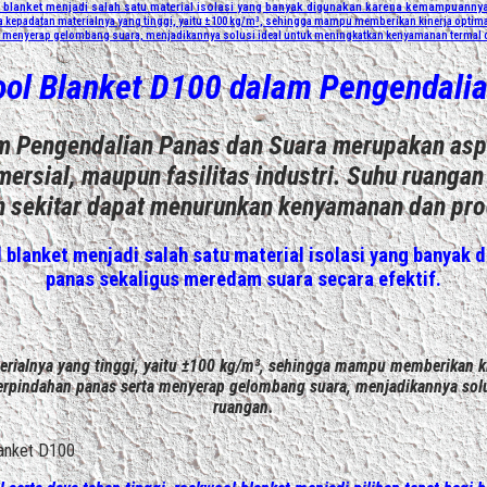
 blanket menjadi salah satu material isolasi yang banyak digunakan karena kemampuanny
ada kepadatan materialnya yang tinggi, yaitu ±100 kg/m³, sehingga mampu memberikan kinerja optim
a menyerap gelombang suara, menjadikannya solusi ideal untuk meningkatkan kenyamanan termal d
ool Blanket D100 dalam Pengendali
 Pengendalian Panas dan Suara merupakan asp
rsial, maupun fasilitas industri. Suhu ruangan 
n sekitar dapat menurunkan kenyamanan dan prod
 blanket
menjadi salah satu material isolasi yang banya
panas sekaligus meredam suara secara efektif.
erialnya yang tinggi, yaitu ±100 kg/m³, sehingga mampu memberikan k
 perpindahan panas serta menyerap gelombang suara, menjadikannya sol
ruangan.