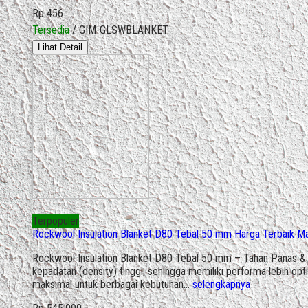
Rp 456
Tersedia
/ GIM-GLSWBLANKET
Lihat Detail
Terpopuler
Rockwool Insulation Blanket D80 Tebal 50 mm Harga Terbaik M
Rockwool Insulation Blanket D80 Tebal 50 mm – Tahan Panas & R
kepadatan (density) tinggi, sehingga memiliki performa lebih o
maksimal untuk berbagai kebutuhan…
selengkapnya