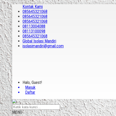
Kontak Kami
085645321068
085645321068
085645321068
08113004088
08113100098
085645321068
Global Isolasi Mandiri
isolasimandiri@gmail.com
Halo, Guest!
Masuk
Daftar
MENU