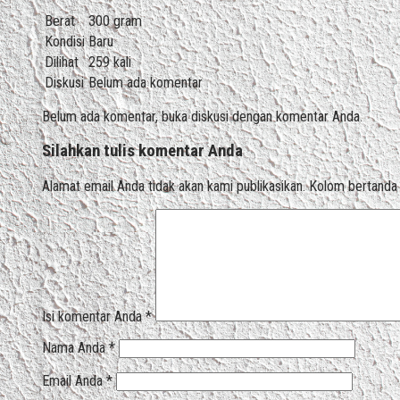
Berat
300 gram
Kondisi
Baru
Dilihat
259 kali
Diskusi
Belum ada komentar
Belum ada komentar, buka diskusi dengan komentar Anda.
Silahkan tulis komentar Anda
Alamat email Anda tidak akan kami publikasikan. Kolom bertanda bi
Isi komentar Anda
*
Nama Anda
*
Email Anda
*