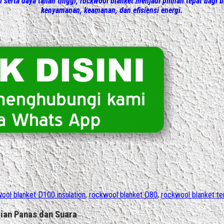
 serta daya tahan tinggi, rockwool blanket menjadi pilihan tepat bag
kenyamanan, keamanan, dan efisiensi energi.
ool blanket D100 insulation
,
rockwool blanket D80
,
rockwool blanket te
ian Panas dan Suara