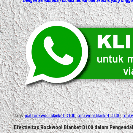
Dengan kemampuan isolasi termal dan akustik yang unggul
Tags:
jual rockwool blanket D100
,
rockwool blanket D100
,
rockw
Efektivitas Rockwool Blanket D100 dalam Pengendal