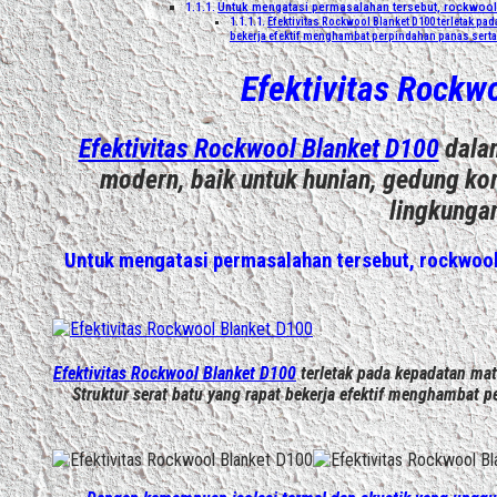
Untuk mengatasi permasalahan tersebut, rockwool
Efektivitas Rockwool Blanket D100 terletak p
bekerja efektif menghambat perpindahan panas sert
Efektivitas Rockw
Efektivitas Rockwool Blanket D100
dalam
modern, baik untuk hunian, gedung kome
lingkunga
Untuk mengatasi permasalahan tersebut,
rockwool
Efektivitas Rockwool Blanket D100
terletak pada kepadatan mat
Struktur serat batu yang rapat bekerja efektif menghambat