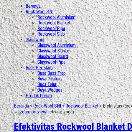
Beranda
Rock Wool SNI
Rockwool Aluminium
Rockwool Blanket
Rockwool Pipa
Rockwool Slab
Glasswool
Glasswool Aluminium
Glasswool Blanket
Glasswool Board
Glasswool Pipa
Busa Peredam
Busa Bass Trap
Busa Piramid
Busa Telur
Busa Wedges
Produk Umum
Beranda
»
Rock Wool SNI
»
Rockwool Blanket
»
Efektivitas Ro
zoom preview
activate zoom
Efektivitas Rockwool Blanket 