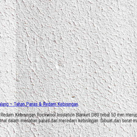
alang – Tahan Panas & Redam Kebisingan
edam Kebisingan Rockwool Insulation Blanket D80 tebal 50 mm merupakan
ptimal dalam menahan panas dan meredam kebisingan. Dibuat dari serat m