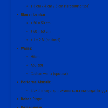
± 3 cm / 4 cm / 5 cm (tergantung tipe)
Ukuran Lembar
:
± 50 × 50 cm
± 60 × 60 cm
± 1 x 2 M (opsional)
Warna
:
Hitam
Abu-abu
Custom warna (opsional)
Performa Akustik
:
Efektif menyerap frekuensi suara menengah hingga 
Bobot
: Ringan
Pemasangan
: