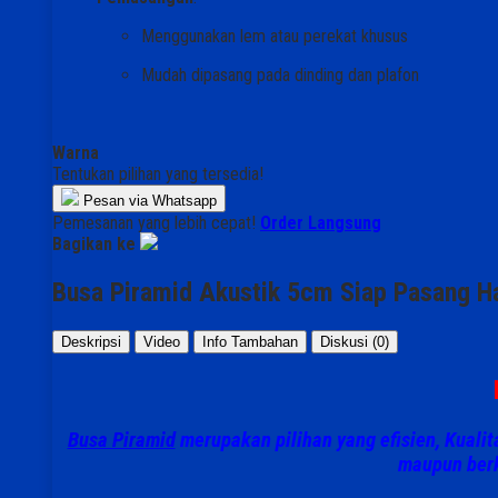
Menggunakan lem atau perekat khusus
Mudah dipasang pada dinding dan plafon
Warna
Tentukan pilihan yang tersedia!
Pesan via Whatsapp
Pemesanan yang lebih cepat!
Order Langsung
Bagikan ke
Busa Piramid Akustik 5cm Siap Pasang H
Deskripsi
Video
Info Tambahan
Diskusi (0)
Busa Piramid
merupakan pilihan yang efisien, Kualit
maupun ber