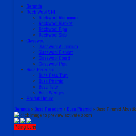
Beranda
Rock Wool SNI
Rockwool Aluminium
Rockwool Blanket
Rockwool Pipa
Rockwool Slab
Glasswool
Glasswool Aluminium
Glasswool Blanket
Glasswool Board
Glasswool Pipa
Busa Peredam
Busa Bass Trap
Busa Piramid
Busa Telur
Busa Wedges
Produk Umum
Beranda
»
Busa Peredam
»
Busa Piramid
»
Busa Piramid Akusti
click image to preview
activate zoom
Paling Laris