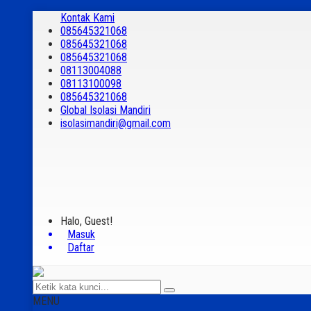
Kontak Kami
085645321068
085645321068
085645321068
08113004088
08113100098
085645321068
Global Isolasi Mandiri
isolasimandiri@gmail.com
Halo, Guest!
Masuk
Daftar
MENU