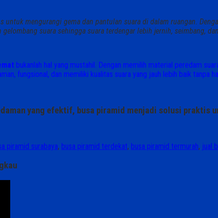
sus untuk mengurangi gema dan pantulan suara di dalam ruangan. Den
gelombang suara sehingga suara terdengar lebih jernih, seimbang, da
hemat
bukanlah hal yang mustahil. Dengan memilih material peredam suar
an, fungsional, dan memiliki kualitas suara yang jauh lebih baik tanpa h
daman yang efektif, busa piramid menjadi solusi praktis 
sa piramid surabaya
,
busa piramid terdekat
,
busa piramid termurah
,
jual 
ngkau