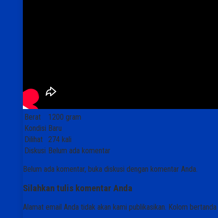
Berat
1200 gram
Kondisi
Baru
Dilihat
274 kali
Diskusi
Belum ada komentar
Belum ada komentar, buka diskusi dengan komentar Anda.
Silahkan tulis komentar Anda
Alamat email Anda tidak akan kami publikasikan. Kolom bertanda bi