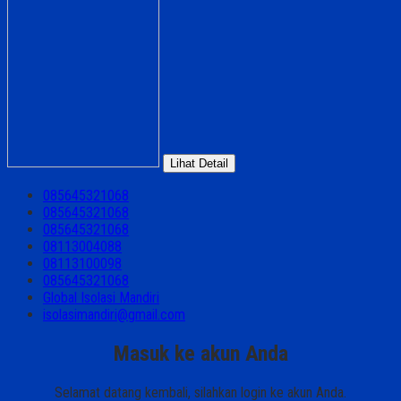
Lihat Detail
085645321068
085645321068
085645321068
08113004088
08113100098
085645321068
Global Isolasi Mandiri
isolasimandiri@gmail.com
Masuk ke akun Anda
Selamat datang kembali, silahkan login ke akun Anda.