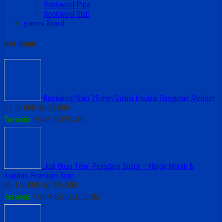
Rockwool Pipa
Rockwool Slab
yumen Board
Hot Item!
Rockwool Slab 25 mm Solusi Insulasi Bangunan Modern
Rp 25.000
Rp 35.000
Tersedia
/ GIM-RCWSLAB
Jual Busa Telur Peredam Suara – Harga Murah &
Kualitas Premium 5cm
Rp 170.000
Rp 195.000
Tersedia
/ GIIM-BSTELUR5CM