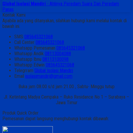
Global Isolasi Mandiri
- Ahlinya Peredam Suara Dan Peredam
Panas
Kontak Kami
Apabila ada yang ditanyakan, silahkan hubungi kami melalui kontak di
bawah ini.
SMS
085645321068
Call Center
085645321068
Whatsapp
Pemesanan
085645321068
Whatsapp
Andik
08113004088
Whatsapp
Ibnu
08113100098
Whatsapp
Edwin
085645321068
Telegrram
Global Isolasi Mandiri
Email
isolasimandiri@gmail.com
Buka jam 08.00 s/d jam 21.00 , Sabtu- Minggu tutup
Jl. Ketintang Madya Cempaka – Ruko Residance No 1 – Surabaya –
Jawa Timur
Produk Quick Order
Pemesanan dapat langsung menghubungi kontak dibawah: