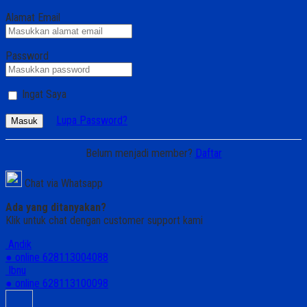
Alamat Email
Password
Ingat Saya
Lupa Password?
Masuk
Belum menjadi member?
Daftar
Chat via Whatsapp
Ada yang ditanyakan?
Klik untuk chat dengan customer support kami
Andik
● online
628113004088
Ibnu
● online
628113100098