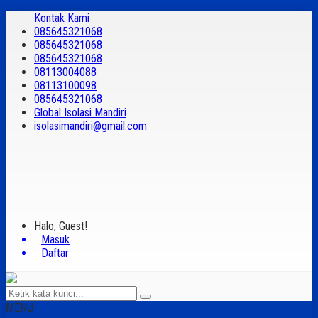
Kontak Kami
085645321068
085645321068
085645321068
08113004088
08113100098
085645321068
Global Isolasi Mandiri
isolasimandiri@gmail.com
Halo, Guest!
Masuk
Daftar
MENU