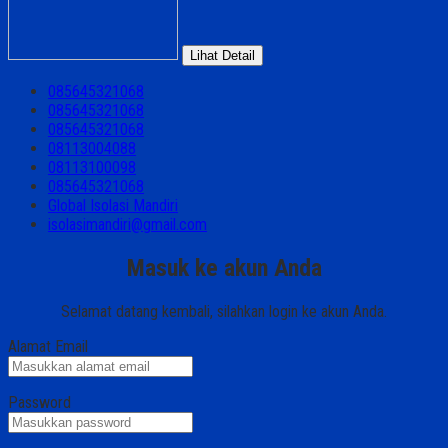
Lihat Detail
085645321068
085645321068
085645321068
08113004088
08113100098
085645321068
Global Isolasi Mandiri
isolasimandiri@gmail.com
Masuk ke akun Anda
Selamat datang kembali, silahkan login ke akun Anda.
Alamat Email
Password