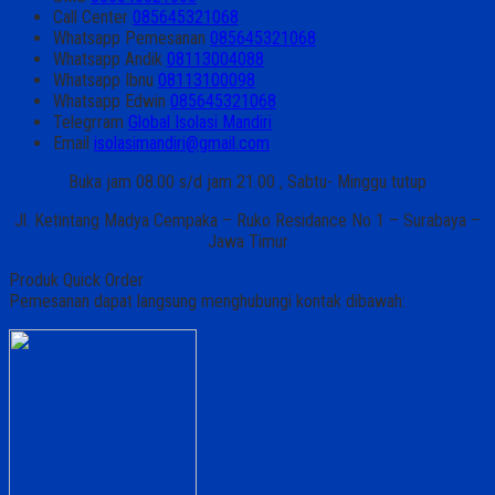
Call Center
085645321068
Whatsapp
Pemesanan
085645321068
Whatsapp
Andik
08113004088
Whatsapp
Ibnu
08113100098
Whatsapp
Edwin
085645321068
Telegrram
Global Isolasi Mandiri
Email
isolasimandiri@gmail.com
Buka jam 08.00 s/d jam 21.00 , Sabtu- Minggu tutup
Jl. Ketintang Madya Cempaka – Ruko Residance No 1 – Surabaya –
Jawa Timur
Produk Quick Order
Pemesanan dapat langsung menghubungi kontak dibawah: