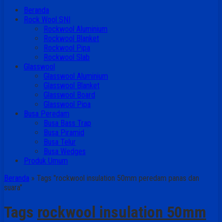
Beranda
Rock Wool SNI
Rockwool Aluminium
Rockwool Blanket
Rockwool Pipa
Rockwool Slab
Glasswool
Glasswool Aluminium
Glasswool Blanket
Glasswool Board
Glasswool Pipa
Busa Peredam
Busa Bass Trap
Busa Piramid
Busa Telur
Busa Wedges
Produk Umum
Beranda
»
Tags "rockwool insulation 50mm peredam panas dan
suara"
Tags
rockwool insulation 50mm