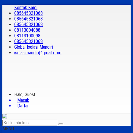
Kontak Kami
085645321068
085645321068
085645321068
08113004088
08113100098
085645321068
Global Isolasi Mandiri
isolasimandiri@gmail.com
Halo, Guest!
Masuk
Daftar
MENU