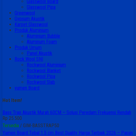
Glasswool Board
Glasswool Pipa
Greenwool
Gypsum Akustik
Karpet Glasswool
Produk Aluminium
Aluminium Bubble
Aluminum Foam
Produk Umum
Panel Akustik
Rock Wool SNI
Rockwool Aluminium
Rockwool Blanket
Rockwool Pipa
Rockwool Slab
yumen Board
Hot Item!
ustik Murah 60CM – Solusi Peredam Frekuensi Rendah
M-BASSTRAP50
Tebal 1.5 cm Best Quality Harga Terbaik 2026 – Papan