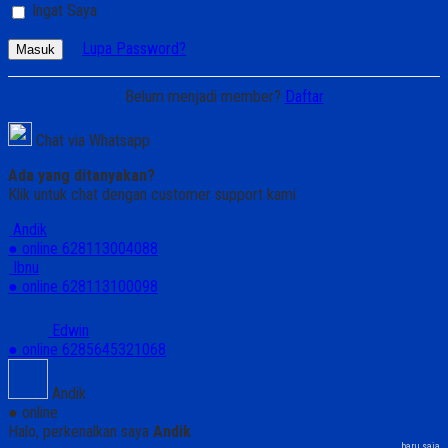
Ingat Saya
Lupa Password?
Masuk
Belum menjadi member?
Daftar
Chat via Whatsapp
Ada yang ditanyakan?
Klik untuk chat dengan customer support kami
Andik
● online
628113004088
Ibnu
● online
628113100098
Edwin
● online
6285645321068
Andik
● online
Halo, perkenalkan saya
Andik
baru saja