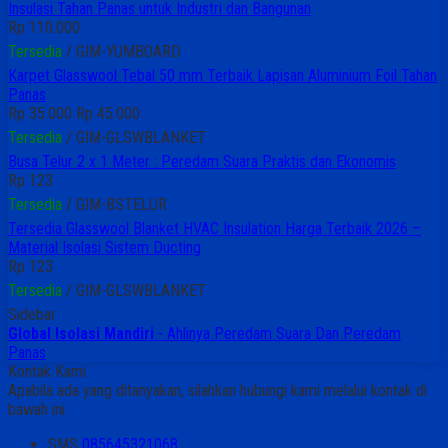
n Panas untuk Industri dan Bangunan
IM-YUMBOARD
ool Tebal 50 mm Terbaik Lapisan Aluminium Foil Tahan
 45.000
IM-GLSWBLANKET
x 1 Meter : Peredam Suara Praktis dan Ekonomis
M-BSTELUR
swool Blanket HVAC Insulation Harga Terbaik 2026 –
si Sistem Ducting
IM-GLSWBLANKET
Sidebar
Global Isolasi Mandiri
- Ahlinya Peredam Suara Dan Peredam
Panas
Kontak Kami
Apabila ada yang ditanyakan, silahkan hubungi kami melalui kontak di
bawah ini.
SMS
085645321068