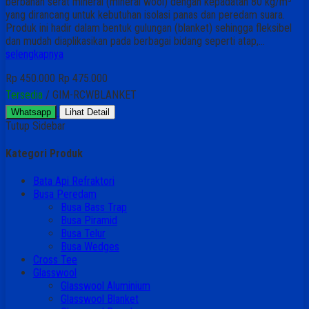
berbahan serat mineral (mineral wool) dengan kepadatan 80 kg/m³
yang dirancang untuk kebutuhan isolasi panas dan peredam suara.
Produk ini hadir dalam bentuk gulungan (blanket) sehingga fleksibel
dan mudah diaplikasikan pada berbagai bidang seperti atap,…
selengkapnya
Rp 450.000
Rp 475.000
Tersedia
/ GIM-RCWBLANKET
Whatsapp
Lihat Detail
Tutup Sidebar
Kategori Produk
Bata Api Refraktori
Busa Peredam
Busa Bass Trap
Busa Piramid
Busa Telur
Busa Wedges
Cross Tee
Glasswool
Glasswool Aluminium
Glasswool Blanket