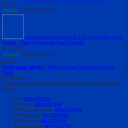
Rp 125
Tersedia
/ GIM-RCWIRE80100
Jual Gypsum Akustik 9mm 60 x 60 cm Premium Harga
Terbaik – Panel Plafon Kedap Suara & Estetik
Rp 320.000
Tersedia
/ GIM-GYPAKUSTIK
Sidebar
Global Isolasi Mandiri
- Ahlinya Peredam Suara Dan Peredam
Panas
Kontak Kami
Apabila ada yang ditanyakan, silahkan hubungi kami melalui kontak di
bawah ini.
SMS
085645321068
Call Center
085645321068
Whatsapp
Pemesanan
085645321068
Whatsapp
Andik
08113004088
Whatsapp
Ibnu
08113100098
Whatsapp
Edwin
085645321068