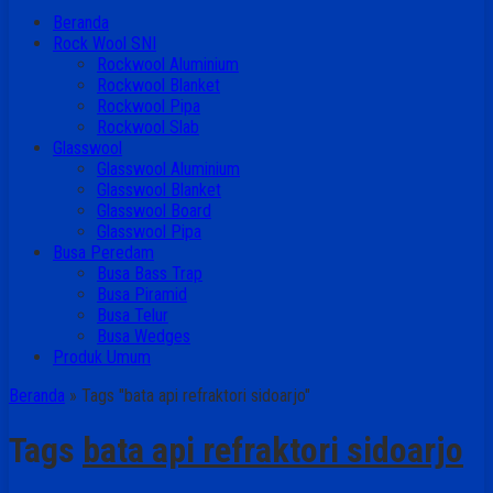
Beranda
Rock Wool SNI
Rockwool Aluminium
Rockwool Blanket
Rockwool Pipa
Rockwool Slab
Glasswool
Glasswool Aluminium
Glasswool Blanket
Glasswool Board
Glasswool Pipa
Busa Peredam
Busa Bass Trap
Busa Piramid
Busa Telur
Busa Wedges
Produk Umum
Beranda
»
Tags "bata api refraktori sidoarjo"
Tags
bata api refraktori sidoarjo