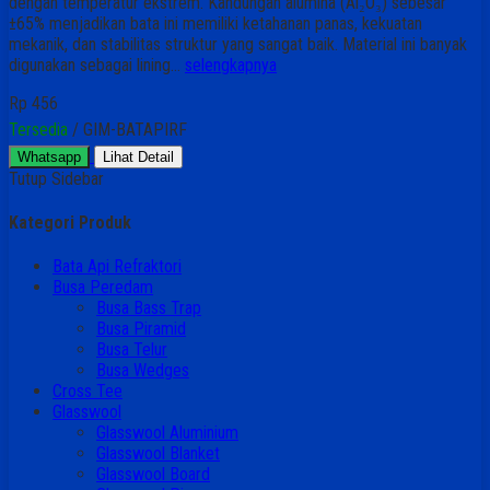
dengan temperatur ekstrem. Kandungan alumina (Al₂O₃) sebesar
±65% menjadikan bata ini memiliki ketahanan panas, kekuatan
mekanik, dan stabilitas struktur yang sangat baik. Material ini banyak
digunakan sebagai lining…
selengkapnya
Rp 456
Tersedia
/ GIM-BATAPIRF
Whatsapp
Lihat Detail
Tutup Sidebar
Kategori Produk
Bata Api Refraktori
Busa Peredam
Busa Bass Trap
Busa Piramid
Busa Telur
Busa Wedges
Cross Tee
Glasswool
Glasswool Aluminium
Glasswool Blanket
Glasswool Board