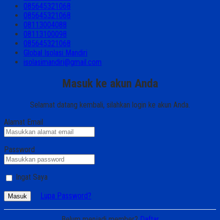
085645321068
085645321068
08113004088
08113100098
085645321068
Global Isolasi Mandiri
isolasimandiri@gmail.com
Masuk ke akun Anda
Selamat datang kembali, silahkan login ke akun Anda.
Alamat Email
Password
Ingat Saya
Lupa Password?
Masuk
Belum menjadi member?
Daftar