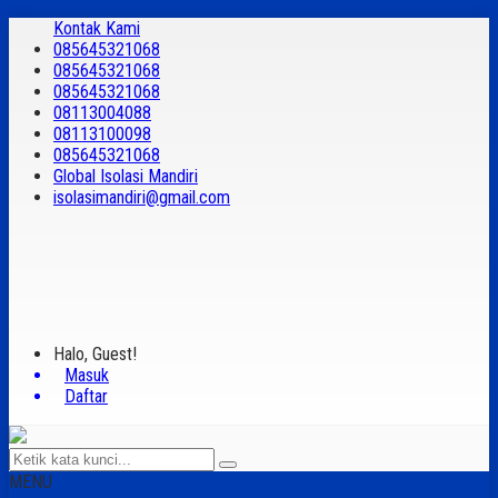
Kontak Kami
085645321068
085645321068
085645321068
08113004088
08113100098
085645321068
Global Isolasi Mandiri
isolasimandiri@gmail.com
Halo, Guest!
Masuk
Daftar
MENU